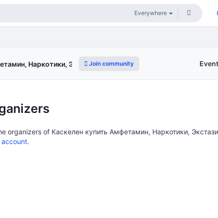
Even
Join community
етамин, Наркотики, Экстази
ganizers
 the organizers of Каскелен купить Амфетамин, Наркотики, Экстази
 account
.