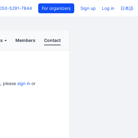
050-5291-7844
For organizers
Sign up
Log in
日本語
ts
Members
Contact
, please
sign in
or